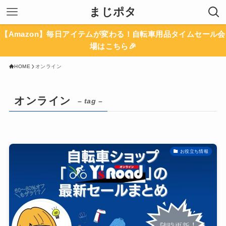
まじポタ
【Amazon】毎日アイテムが変わる！自転車用品タイムセール会
場はこちら🎉
HOME
オンライン
オンライン
– tag –
お役立ち情報